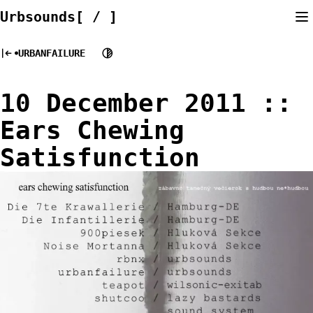
Skip
Urbsounds[ / ]
to
content
URBANFAILURE
10 December 2011 ::
Ears Chewing
Satisfunction