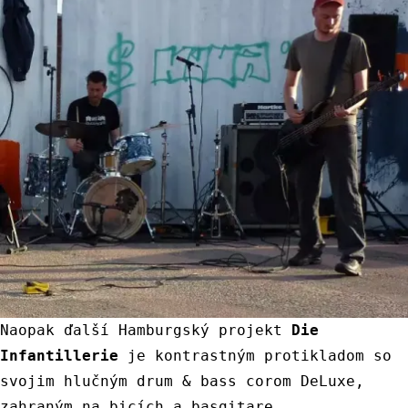
Naopak
ďalší
Hamburgský
projekt
Die
Infantillerie
je
kontrastným
protikladom
so
svojim
hlučným
drum
&
bass
corom
DeLuxe
,
zahraným
na
bicích
a
basgitare
.