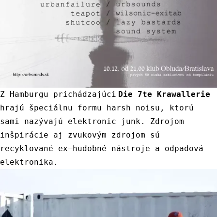
Z
Hamburgu
prichádzajúci
Die
7
te
Krawallerie
hrajú
špeciálnu
formu
harsh
noisu
,
ktorú
sami
nazývajú
elektronic
junk
.
Zdrojom
inšpirácie
aj
zvukovým
zdrojom
sú
recyklované
ex
–
hudobné
nástroje
a
odpadová
elektronika
.