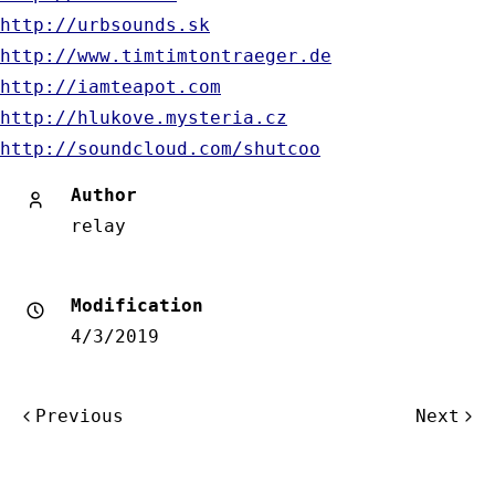
http
://
urbsounds
.
sk
http
://
www
.
timtimtontraeger
.
de
http
://
iamteapot
.
com
http
://
hlukove
.
mysteria
.
cz
http
://
soundcloud
.
com
/
shutcoo
Author
relay
Modification
4/3/2019
Post
Previous
Next
navigation