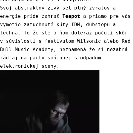
Svoj
abstraktný
živý
set
plný
zvratov
a
energie
príde
zahrať
Teapot
a
priamo
pre
vás
vymetie
zatuchnuté
kúty
IDM
,
dubstepu
a
techna
.
To
že
ste
o
ňom
doteraz
počuli
skôr
v
súvislosti
s
festivalom
Wilsonic
alebo
Red
Bull
Music
Academy
,
neznamená
že
si
nezahrá
rád
aj
na
party
spájanej
s
odpadom
elektronickej
scény
.