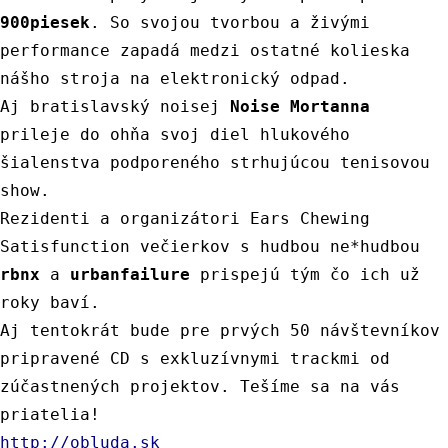
900
piesek
.
So
svojou
tvorbou
a
živými
performance
zapadá
medzi
ostatné
kolieska
nášho
stroja
na
elektronický
odpad
.
Aj
bratislavský
noisej
Noise
Mortanna
prileje
do
ohňa
svoj
diel
hlukového
šialenstva
podporeného
strhujúcou
tenisovou
show
.
Rezidenti
a
organizátori
Ears
Chewing
Satisfunction
večierkov
s
hudbou
ne
*
hudbou
rbnx
a
urbanfailure
prispejú
tým
čo
ich
už
roky
baví
.
Aj
tentokrát
bude
pre
prvých
50
návštevníkov
pripravené
CD
s
exkluzívnymi
trackmi
od
zúčastnených
projektov
.
Tešíme
sa
na
vás
priatelia
!
http
://
obluda
.
sk