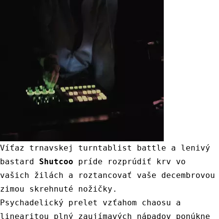
Víťaz
trnavskej
turntablist
battle
a
lenivý
bastard
Shutcoo
príde
rozprúdiť
krv
vo
vašich
žilách
a
roztancovať
vaše
decembrovou
zimou
skrehnuté
nožičky
.
Psychadelický
prelet
vzťahom
chaosu
a
linearitou
plný
zaujímavých
nápadov
ponúkne