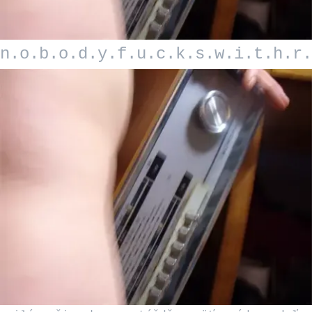
n.o.b.o.d.y.f.u.c.k.s.w.i.t.h.r.