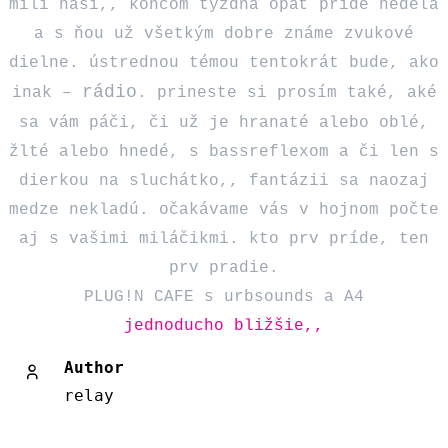
milí naši,, koncom týždňa opäť príde nedeľa
a s ňou už všetkým dobre známe zvukové
dielne. ústrednou témou tentokrát bude, ako
rádio
inak –
. prineste si prosím také, aké
sa vám páči, či už je hranaté alebo oblé,
žlté alebo hnedé, s bassreflexom a či len s
dierkou na sluchátko,, fantázii sa naozaj
medze nekladú. očakávame vás v hojnom počte
aj s vašimi miláčikmi. kto prv príde, ten
prv pradie.
PLUG!N CAFE s urbsounds a A4
jednoducho bližšie,,
Author
relay