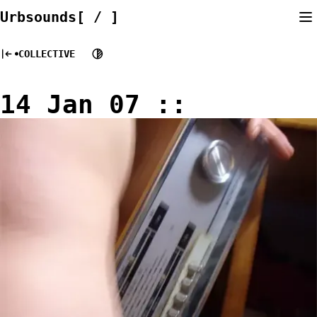
Skip
Urbsounds[ / ]
to
content
COLLECTIVE
14 Jan 07 ::